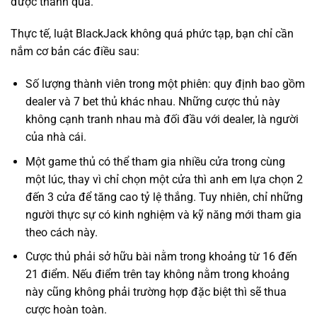
được thành quả.
Thực tế, luật BlackJack không quá phức tạp, bạn chỉ cần
nắm cơ bản các điều sau:
Số lượng thành viên trong một phiên: quy định bao gồm
dealer và 7 bet thủ khác nhau. Những cược thủ này
không cạnh tranh nhau mà đối đầu với dealer, là người
của nhà cái.
Một game thủ có thể tham gia nhiều cửa trong cùng
một lúc, thay vì chỉ chọn một cửa thì anh em lựa chọn 2
đến 3 cửa để tăng cao tỷ lệ thắng. Tuy nhiên, chỉ những
người thực sự có kinh nghiệm và kỹ năng mới tham gia
theo cách này.
Cược thủ phải sở hữu bài nằm trong khoảng từ 16 đến
21 điểm. Nếu điểm trên tay không nằm trong khoảng
này cũng không phải trường hợp đặc biệt thì sẽ thua
cược hoàn toàn.