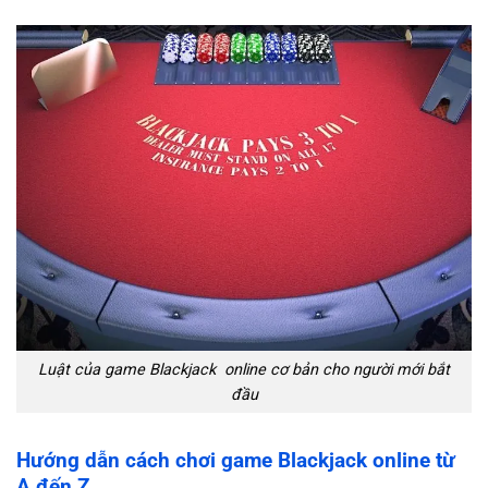
Luật của game Blackjack online cơ bản cho người mới bắt
đầu
Hướng dẫn cách chơi game Blackjack online từ
A đến Z