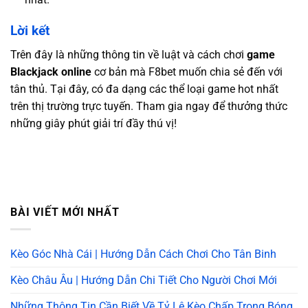
Lời kết
Trên đây là những thông tin về luật và cách chơi
game
Blackjack online
cơ bản mà F8bet muốn chia sẻ đến với
tân thủ. Tại đây, có đa dạng các thể loại game hot nhất
trên thị trường trực tuyến. Tham gia ngay để thưởng thức
những giây phút giải trí đầy thú vị!
BÀI VIẾT MỚI NHẤT
Kèo Góc Nhà Cái | Hướng Dẫn Cách Chơi Cho Tân Binh
Kèo Châu Âu | Hướng Dẫn Chi Tiết Cho Người Chơi Mới
Những Thông Tin Cần Biết Về Tỷ Lệ Kèo Chấp Trong Bóng