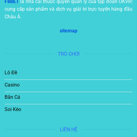
F8BET
là nhà cái thuộc quyền quản lý của tập đoàn OKVIP,
cung cấp sản phẩm và dịch vụ giải trí trực tuyến hàng đầu
Châu Á.
sitemap
TRÒ CHƠI
Lô Đề
Casino
Bắn Cá
Soi Kèo
LIÊN HỆ