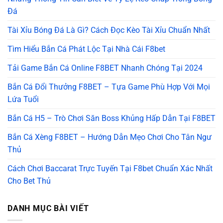
Đá
Tài Xỉu Bóng Đá Là Gì? Cách Đọc Kèo Tài Xỉu Chuẩn Nhất
Tìm Hiểu Bắn Cá Phát Lộc Tại Nhà Cái F8bet
Tải Game Bắn Cá Online F8BET Nhanh Chóng Tại 2024
Bắn Cá Đổi Thưởng F8BET – Tựa Game Phù Hợp Với Mọi
Lứa Tuổi
Bắn Cá H5 – Trò Chơi Săn Boss Khủng Hấp Dẫn Tại F8BET
Bắn Cá Xèng F8BET – Hướng Dẫn Mẹo Chơi Cho Tân Ngư
Thủ
Cách Chơi Baccarat Trực Tuyến Tại F8bet Chuẩn Xác Nhất
Cho Bet Thủ
DANH MỤC BÀI VIẾT