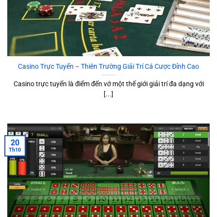
Casino Trực Tuyến – Thiên Trường Giải Trí Cá Cược Đỉnh Cao
Casino trực tuyến là điểm đến vớ một thế giới giải trí đa dạng với
[...]
20
Th10