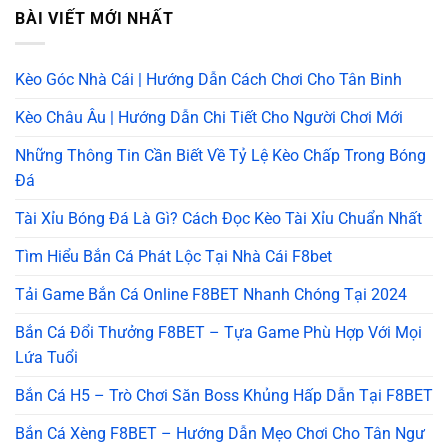
BÀI VIẾT MỚI NHẤT
Kèo Góc Nhà Cái | Hướng Dẫn Cách Chơi Cho Tân Binh
Kèo Châu Âu | Hướng Dẫn Chi Tiết Cho Người Chơi Mới
Những Thông Tin Cần Biết Về Tỷ Lệ Kèo Chấp Trong Bóng
Đá
Tài Xỉu Bóng Đá Là Gì? Cách Đọc Kèo Tài Xỉu Chuẩn Nhất
Tìm Hiểu Bắn Cá Phát Lộc Tại Nhà Cái F8bet
Tải Game Bắn Cá Online F8BET Nhanh Chóng Tại 2024
Bắn Cá Đổi Thưởng F8BET – Tựa Game Phù Hợp Với Mọi
Lứa Tuổi
Bắn Cá H5 – Trò Chơi Săn Boss Khủng Hấp Dẫn Tại F8BET
Bắn Cá Xèng F8BET – Hướng Dẫn Mẹo Chơi Cho Tân Ngư