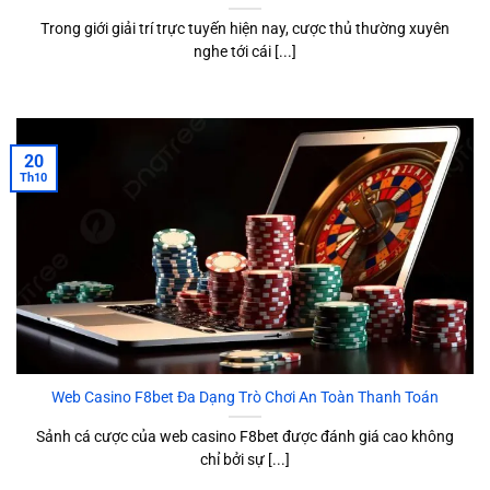
Trong giới giải trí trực tuyến hiện nay, cược thủ thường xuyên
nghe tới cái [...]
20
Th10
Web Casino F8bet Đa Dạng Trò Chơi An Toàn Thanh Toán
Sảnh cá cược của web casino F8bet được đánh giá cao không
chỉ bởi sự [...]