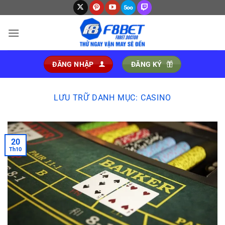
Bỏ
qua
nội
dung
ĐĂNG NHẬP
ĐĂNG KÝ
LƯU TRỮ DANH MỤC:
CASINO
20
Th10