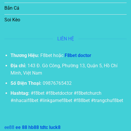
Bắn Cá
Soi Kèo
LIÊN HỆ
Thương Hiệu:
F8bet hoặc
F8bet doctor
Địa chỉ:
143 Đ. Gò Công, Phường 13, Quận 5, Hồ Chí
Minh, Việt Nam
Số Điện Thoại:
09876765432
Hashtag:
#f8bet #f8betdoctor #f8betchurch
#nhacaif8bet #linkgamef8bet #f88bet #trangchuf8bet
ee88
ee 88
hb88
tdtc
luck8