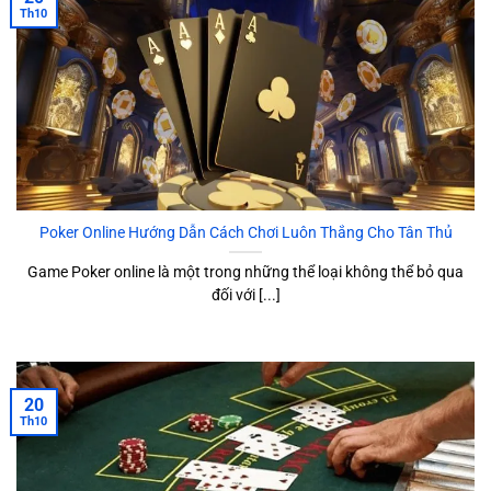
Th10
Poker Online Hướng Dẫn Cách Chơi Luôn Thắng Cho Tân Thủ
Game Poker online là một trong những thể loại không thể bỏ qua
đối với [...]
20
Th10