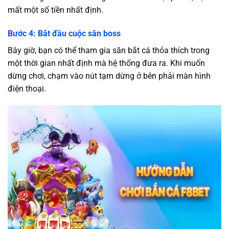
mất một số tiền nhất định.
Bước 4: Bắt đầu cuộc săn boss
Bây giờ, bạn có thể tham gia săn bắt cá thỏa thích trong
một thời gian nhất định mà hệ thống đưa ra. Khi muốn
dừng chơi, chạm vào nút tạm dừng ở bên phải màn hình
điện thoại.