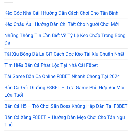
Kèo Góc Nhà Cái | Hướng Dẫn Cách Chơi Cho Tân Binh
Kèo Châu Âu | Hướng Dẫn Chi Tiết Cho Người Chơi Mới
Những Thông Tin Cần Biết Về Tỷ Lệ Kèo Chấp Trong Bóng
Đá
Tài Xỉu Bóng Đá Là Gì? Cách Đọc Kèo Tài Xỉu Chuẩn Nhất
Tìm Hiểu Bắn Cá Phát Lộc Tại Nhà Cái F8bet
Tải Game Bắn Cá Online F8BET Nhanh Chóng Tại 2024
Bắn Cá Đổi Thưởng F8BET – Tựa Game Phù Hợp Với Mọi
Lứa Tuổi
Bắn Cá H5 – Trò Chơi Săn Boss Khủng Hấp Dẫn Tại F8BET
Bắn Cá Xèng F8BET – Hướng Dẫn Mẹo Chơi Cho Tân Ngư
Thủ